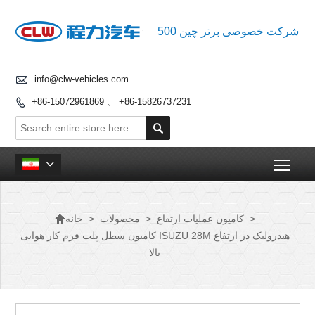
500 شرکت خصوصی برتر چین

info@clw-vehicles.com
+86-15072961869 、 +86-15826737231


Togg


>
کامیون عملیات ارتفاع
>
محصولات
>
خانه
کامیون سطل پلت فرم کار هوایی ISUZU 28M هیدرولیک در ارتفاع
بالا