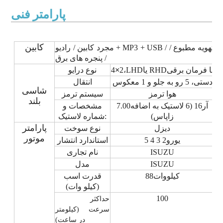
پارامتر فنی
کابین
مجرد
کابین / رادیو + MP3 + USB / تهویه مطبوع /
پنجره های برق /
با فرمان برقی
یا RHD
HD
L
،
2
×
4
نوع درایو
دستی
، 5
رو به جلو
و
1
معکوس
انتقال
شاسی
هوا
ترمز
سیستم ترمز
بلند
آر
16
(
6 لاستیک به اضافه
7.00
مشخصات و
زاپاس
)
شماره لاستیک:
پارامتر
دیزل
نوع سوخت
موتور
یورو
2 3 4 5
استاندارد انتشار
ISUZU
نام تجاری
ISUZU
مدل
کیلووات
88
قدرت اسب
(کیلو وات)
100
حداکثر
سرعت (کیلومتر
در ساعت)