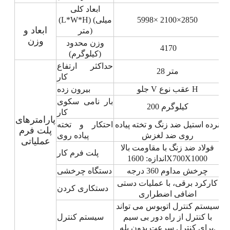
ابعاد کلی
2850
×
100
× 2
5998
(L*W*H) (میلی
ابعاد و
متر)
وزن
وزن محدود
4170
(کیلوگرم)
حداکثر ارتفاع
28 متر
کار
جلو V عقب نوع H
بیرون زده
بار نامی سکوی
200 کیلوگرم
کار
پارامترهای
نرده استیل ضد زنگ و تخته پیاده
احتکار و تخته
پلت فرم
روی ضد لغزش
پیاده روی
عملیاتی
فولاد ضد زنگ با مقاومت بالا
پلت فرم کار
اندازه: 1600X700X1000
چرخش مداوم 360 درجه
دستگاه چرخشی
کارکرد برقی، با عملیات دستی
دستکاری کردن
اضافی اضطراری
سیستم کنترل اتوبوس می تواند
با کنترل از راه دور بی سیم
سیستم کنترل
برای کنترل سرعت بدون پله.