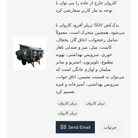
کاروان خارج از جاده را می توان با
توجه به نیاز کاربر سفارشی کرد
تریلر آفرود کاروان با SUV یدک‌کش
می‌شود، همچنین متحرک است، معمولاً
شامل رختخواب، اجاق گاز، یخچال،
کابینت، مبل، میز و صندلی ناهار
خوری، سرویس بهداشتی، تهویه
مطبوع، تلویزیون، استریو و سایر
مبلمان و لوازم خانگی است که
می‌توان به قسمت نشیمن، اتاق خواب،
سرویس بهداشتی، آشپزخانه و غیره
تقسیم کرد.
تریلر کاروان
تریلر کاروان
تریلر کاروان

جزئیات
Send Email