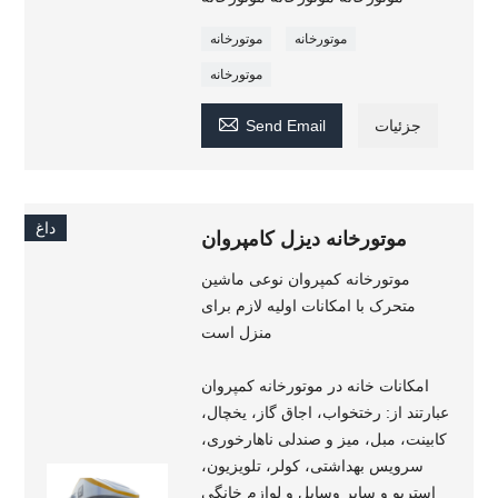
موتورخانه
موتورخانه
موتورخانه

جزئیات
Send Email
داغ
موتورخانه دیزل کامپروان
موتورخانه کمپروان نوعی ماشین
متحرک با امکانات اولیه لازم برای
منزل است
امکانات خانه در موتورخانه کمپروان
عبارتند از: رختخواب، اجاق گاز، یخچال،
کابینت، مبل، میز و صندلی ناهارخوری،
سرویس بهداشتی، کولر، تلویزیون،
استریو و سایر وسایل و لوازم خانگی