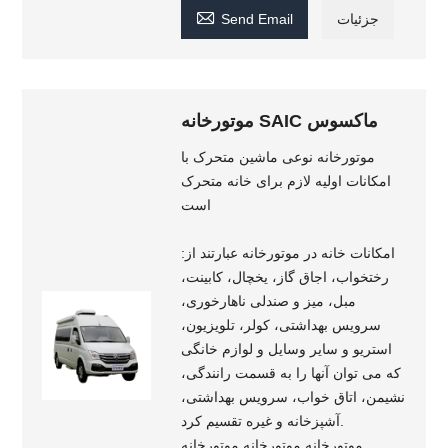

جزئیات
Send Email
موتورخانه SAIC ماکسوس
موتورخانه نوعی ماشین متحرک با
امکانات اولیه لازم برای خانه متحرک
است
امکانات خانه در موتورخانه عبارتند از:
رختخواب، اجاق گاز، یخچال، کابینت،
مبل، میز و صندلی ناهارخوری،
سرویس بهداشتی، کولر، تلویزیون،
استریو و سایر وسایل و لوازم خانگی
که می توان آنها را به قسمت رانندگی،
نشیمن، اتاق خواب، سرویس بهداشتی،
آشپزخانه و غیره تقسیم کرد.
موتورخانه موتورخانه موتورخانه