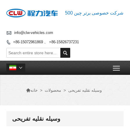
500 شرکت خصوصی برتر چین

info@clw-vehicles.com
+86-15072961869 、 +86-15826737231


Togg


وسیله نقلیه تفریحی
>
محصولات
>
خانه
وسیله نقلیه تفریحی