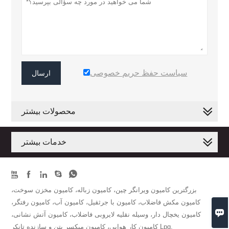
سیاست حفظ حریم خصوصی
ارسال
محصولات بیشتر
خدمات بیشتر





بزرگترین کامیون ویرانگر چین، کامیون زباله، کامیون مخزن سوخت،
کامیون مکش فاضلاب، کامیون با جرثقیل، کامیون آب، کامیون رفتگر،

کامیون یخچال دار، وسیله نقلیه لایروبی فاضلاب، کامیون آتش نشانی،
کامیون کار هوایی، کامیون میکسر بتن و سازنده تانکر Lpg.