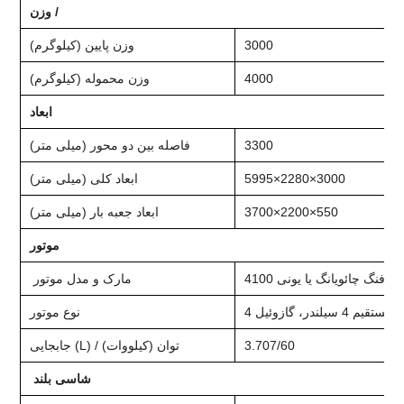
وزن /
3000
وزن پایین (کیلوگرم)
4000
وزن محموله (کیلوگرم)
ابعاد
3300
فاصله بین دو محور (میلی متر)
5995×2280×3000
ابعاد کلی (میلی متر)
3700×2200×550
ابعاد جعبه بار (میلی متر)
موتور
گ فنگ چائویانگ یا یونی 4100
مارک و مدل موتور
سیلندر، گازوئیل
نوع موتور
3.707/60
جابجایی (L) / توان (کیلووات)
شاسی بلند