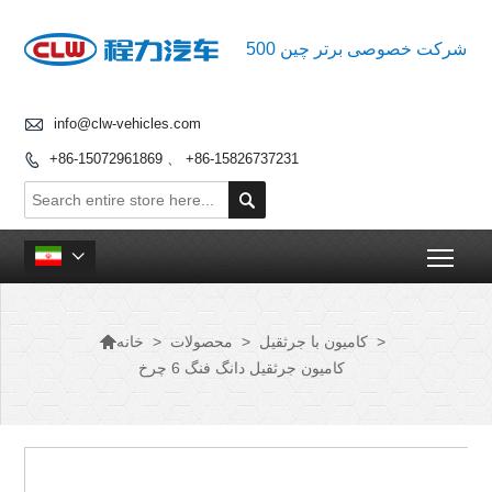
500 شرکت خصوصی برتر چین

info@clw-vehicles.com
+86-15072961869 、 +86-15826737231


Togg


>
کامیون با جرثقیل
>
محصولات
>
خانه
کامیون جرثقیل دانگ فنگ 6 چرخ