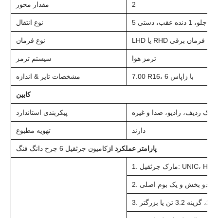
2
مقدار محور
5 جلو، 1 دنده عقب، دستی
نوع انتقال
LHD یا RHD با فرمان برقی
نوع فرمان
ترمز هوا
سیستم ترمز
7.00 R16، 6 با زاپاس
مشخصات تایر & اندازه
کابین
، تک ردیف، رادیو، صدا و غیره
پیکربندی استاندارد
دارند
تهویه مطبوع
پارامتر عملکرد از
کامیون جرثقیل 6 چرخ دانگ فنگ
کوپی دو بخش و یک بوم اصلی