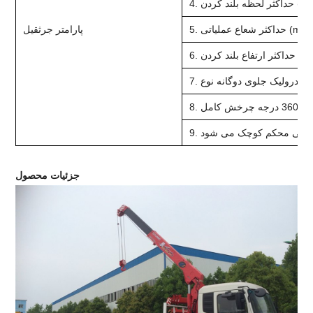
کردن (TM): 4.2
شعاع عملیاتی (m): 7.7
پارامتر جرثقیل
اع بلند کردن (m): 9
 کامل
اب خیلی محکم کوچک می شود
جزئیات محصول